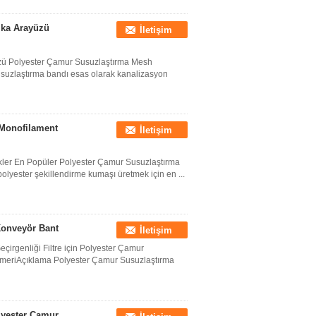
alka Arayüzü
İletişim
yüzü Polyester Çamur Susuzlaştırma Mesh
suzlaştırma bandı esas olarak kanalizasyon
 Monofilament
İletişim
llikler En Popüler Polyester Çamur Susuzlaştırma
yester şekillendirme kumaşı üretmek için en ...
 Konveyör Bant
İletişim
çirgenliği Filtre için Polyester Çamur
meriAçıklama Polyester Çamur Susuzlaştırma
olyester Çamur