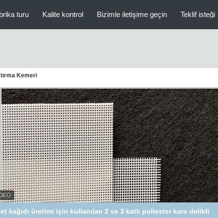
brika turu
Kalite kontrol
Bizimle iletişime geçin
Teklif isteği
ştırma Kemeri
0.2m Genişlik Polyester Çamur Susuzlaştırma Bandı Kağıt