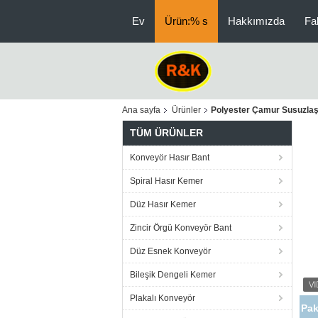
Ev
Ürün:% s
Hakkımızda
Fa
Ana sayfa
Ürünler
Polyester Çamur Susuzla
TÜM ÜRÜNLER
Konveyör Hasır Bant
Spiral Hasır Kemer
Düz Hasır Kemer
Zincir Örgü Konveyör Bant
Düz Esnek Konveyör
Bileşik Dengeli Kemer
Plakalı Konveyör