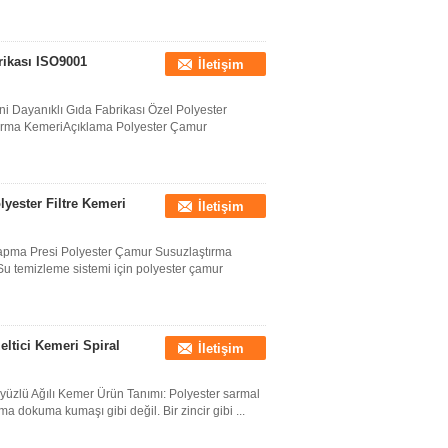
rikası ISO9001
İletişim
ni Dayanıklı Gıda Fabrikası Özel Polyester
ırma KemeriAçıklama Polyester Çamur
yester Filtre Kemeri
İletişim
 Yapma Presi Polyester Çamur Susuzlaştırma
 temizleme sistemi için polyester çamur
ltici Kemeri Spiral
İletişim
yüzlü Ağılı Kemer Ürün Tanımı: Polyester sarmal
 dokuma kumaşı gibi değil. Bir zincir gibi ...