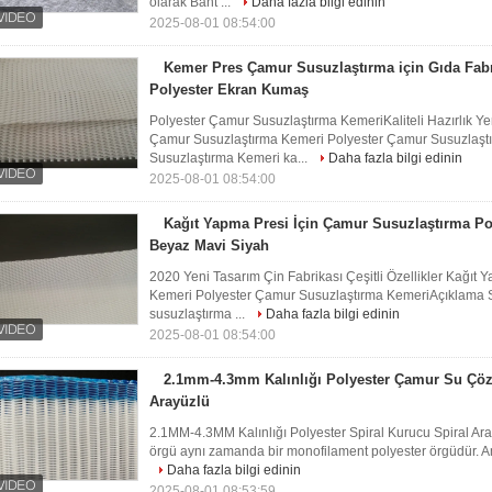
olarak Bant ...
Daha fazla bilgi edinin
2025-08-01 08:54:00
Kemer Pres Çamur Susuzlaştırma için Gıda Fab
Polyester Ekran Kumaş
Polyester Çamur Susuzlaştırma KemeriKaliteli Hazırlık Ye
Çamur Susuzlaştırma Kemeri Polyester Çamur Susuzlaşt
Susuzlaştırma Kemeri ka...
Daha fazla bilgi edinin
2025-08-01 08:54:00
Kağıt Yapma Presi İçin Çamur Susuzlaştırma Pol
Beyaz Mavi Siyah
2020 Yeni Tasarım Çin Fabrikası Çeşitli Özellikler Kağıt
Kemeri Polyester Çamur Susuzlaştırma KemeriAçıklama Su
susuzlaştırma ...
Daha fazla bilgi edinin
2025-08-01 08:54:00
2.1mm-4.3mm Kalınlığı Polyester Çamur Su Çöze
Arayüzlü
2.1MM-4.3MM Kalınlığı Polyester Spiral Kurucu Spiral Ara
örgü aynı zamanda bir monofilament polyester örgüdür. Ama
Daha fazla bilgi edinin
2025-08-01 08:53:59