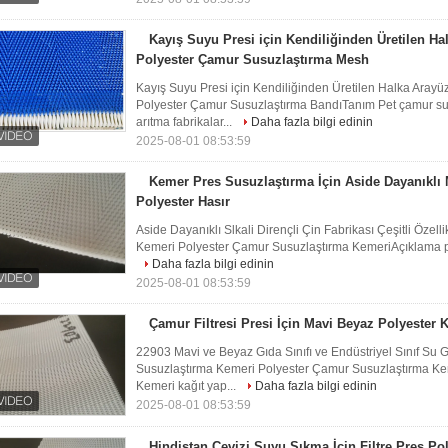
Kayış Suyu Presi için Kendiliğinden Üretilen H
Polyester Çamur Susuzlaştırma Mesh
Kayış Suyu Presi için Kendiliğinden Üretilen Halka Ara
Polyester Çamur Susuzlaştırma BandıTanım Pet çamur su
arıtma fabrikalar...
Daha fazla bilgi edinin
2025-08-01 08:53:59
Kemer Pres Susuzlaştırma İçin Aside Dayanıklı
Polyester Hasır
Aside Dayanıklı Slkali Dirençli Çin Fabrikası Çeşitli Öze
Kemeri Polyester Çamur Susuzlaştırma KemeriAçıklama pol
Daha fazla bilgi edinin
2025-08-01 08:53:59
Çamur Filtresi Presi İçin Mavi Beyaz Polyester
22903 Mavi ve Beyaz Gıda Sınıfı ve Endüstriyel Sınıf Su Ge
Susuzlaştırma Kemeri Polyester Çamur Susuzlaştırma Ke
Kemeri kağıt yap...
Daha fazla bilgi edinin
2025-08-01 08:53:59
Hindistan Cevizi Suyu Sıkma İçin Filtre Pres P