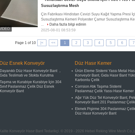
Susuzlaştırma Mesh
Çin Fabrikası Hindistan Cevizi Suyu Kağıt Yapma Presi İçin
Susuzlaştırma Kemeri Polyester Çamur Susuzlaştırma Ke
...
Daha fazla bilgi edinin
2025-08-01 08:53:59
Page 1 of 10
|<
<<
1
2
3
4
5
6
7
Düz Esnek Konveyör
Düz Hasır Kemer
Dayanıklı Düz ​​Hasır Konveyör Bant ，
Ürün Eleme Sistemi Yassı Metal Has
Gıda Teslimatı ve Stokta Kurutma
Konveyör Bant, Gıda Hasır Bant Yük
Karbonlu Çelik
Taşıma ve Kurabiye Kurabiye İçin 304
Sınıf Paslanmaz Çelik Düz Esnek
Corrsion Atık Taşıma Sistemi
Konveyör Bant
Paslanmaz Çelik Yassı Hasır Kemer
Ağır Yük Düz Tel Konveyör Bant, Pet
Konveyör Bant 201 Paslanmaz Çelik
Ekmek Pişirme 304 Paslanmaz Çeli
Düz Hasır Konveyör Bant
 Kalite Konveyör Hasır Bant Tedarikçi. © 2019 - 2026 Hebei Reking Wire Mesh Co.,L