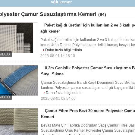
Fabrikası Suyu Sıkma
olyester Çamur Susuzlaştırma Kemeri
(94)
Paket kağıdı üretimi için kullanılan 2 ve 3 katlı po
ağlı kemer
Paket kağıdı üretimi için kullanılan 2 ve 3 katlı poliester ka
kemerÜrün Tanımı: Polyester kare delikli kumaş taşıyıcı ke
Daha fazla bilgi edinin
2025-08-01 14:18:10
0.2m Genişlik Polyester Çamur Susuzlaştırma Ba
Suyu Sıkma
Çamur Susuzlaştırma Bandı Kağıt Değirmeni Suyu Sıkma i
tanıtımı: Polyester çamur susuzlaştırma örgü kayışının iki tip
Daha fazla bilgi edinin
2025-08-01 08:54:00
Çamur Filtre Pres Bezi 30 metre Polyester Çam
Kemeri
Beyaz Mavi Çin Fabrika Doğrudan Satış Çamur Filtre Bas
Susuzlaştırma Örgü Kemer Polyester Çamur Susuzlaştır