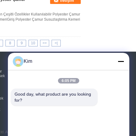
İletişim
 Çeşitli Özellikler Kullanılabilir Polyester Çamur
meriGiriş Polyester Çamur Susuzlaştırma Kemeri
8
9
10
>>
>|
Kim
Teklif isteği
ır
sek
Gönder
6:05 PM
sgs
Good day, what product are you looking 
ek
for?
E-Mail
Site Haritası
|
k
Mobil site
td. All Rights Reserved.