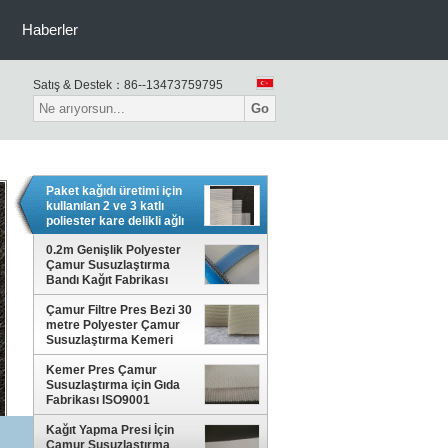
Haberler
Satış & Destek：
86--13473759795
Go
Paket kağıdı üretimi için
kullanılan 2 ve 3 katlı
poliester kare delikli ağlı
kemer
0.2m Genişlik Polyester
Çamur Susuzlaştırma
Bandı Kağıt Fabrikası
Suyu Sıkma
Çamur Filtre Pres Bezi 30
metre Polyester Çamur
Susuzlaştırma Kemeri
Kemer Pres Çamur
Susuzlaştırma için Gıda
Fabrikası ISO9001
Polyester Ekran Kumaş
Kağıt Yapma Presi İçin
Çamur Susuzlaştırma