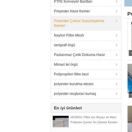
PTFE Konveyör Bantları
Polyester Hasır Kemer
P
Polyester Çamur Susuzlaştırma
Kemeri
Naylon Filtre Mesh
serigrafi örgü
Paslanmaz Çelik Dokuma Hasır
Mimari tel örgü
Polipropilen filtre bezi
polyester kurutma ekranı
polyester oluşturan kumaş
En iyi ürünleri
ISO9001 Filtre için Beyaz ve Mavi
Poliester Çamur Su Çekme Kemeri