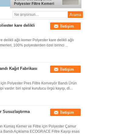
Polyester Filtre Kemeri
Beyaz Mavi Siyah
liester kare delikli
İletişim
re delikli ağlı kemer Polyester kare delikli ağlı
merleri, 100% polyesterden özel birinci ...
ndı Kağıt Fabrikası
İletişim
çin Polyester Pres Filtre Konveyör Bandı Ürün
i vardır: biri spiral kurutucu örgü kayışı, di...
ur Susuzlaştırma
İletişim
ın Kumaş Kemer ve Filtre için Polyester Çamur
ma Bandı Açıklama ECOGRACE Filtre Kayışı esas