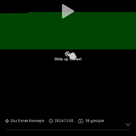
KONTROL
BIZIMLE
ILETIŞIME
GEÇIN
HABERLER
BIR
TEKLIF
ISTEĞI
SITE
Düz Esnek Konveyör
2024-12-05
38 görüşler
HARITASI