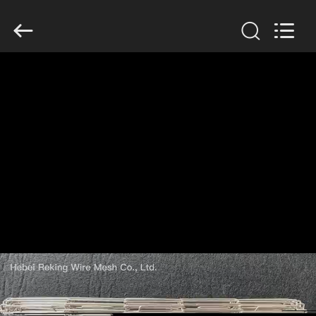
Hebei
Reking
Wire
Mesh
Co.,Ltd.
All
Rights
Reserved.
EV
ÜRÜN:%
S
HAKKIMIZDA
FABRIKA
TURU
KALITE