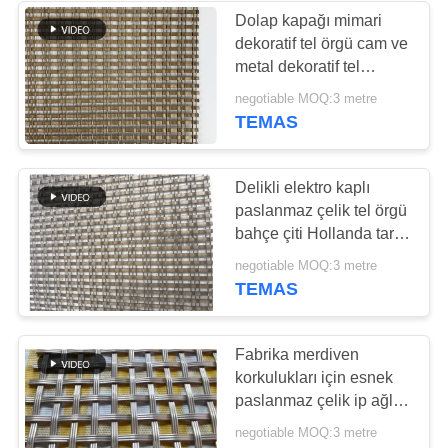
Dolap kapağı mimari
dekoratif tel örgü cam ve
37
metal dekoratif tel
örgüden yapılmıştır
negotiable MOQ:3 metre
Plakalı Konveyör
TEMAS
Delikli elektro kaplı
paslanmaz çelik tel örgü
bahçe çiti Hollanda tarzı
dokuma koruyucu file tel
47
negotiable MOQ:3 metre
örgü özelleştirme renk
TEMAS
PTFE Konveyör
özelleştirme
Bantları
Fabrika merdiven
korkulukları için esnek
paslanmaz çelik ip ağları
satar.
negotiable MOQ:3 metre