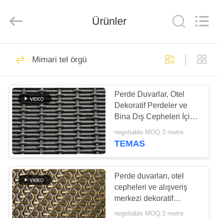
Hebei
Reking
Wire
Mesh
Ürünler
Co.,Ltd.
All
Rights
Reserved.
EV
149
Mimari tel örgü
Konveyör Hasır
ÜRÜN:%
Bant
Perde Duvarlar, Otel
S
Dekoratif Perdeler ve
Bina Dış Cepheleri İçin
HAKKIMIZDA
Mimari Paslanmaz Çelik
negotiable MOQ:3 metre
Dokuma Mesh
TEMAS
99
FABRIKA
TURU
Perde duvarları, otel
Spiral Hasır Kemer
cepheleri ve alışveriş
merkezi dekoratif
KALITE
ekranları için spiral
negotiable MOQ:3 metre