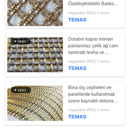
Özelleştirilebilir Balıksırtı
PRIVACY
Pirinç-Ss Dekoratif
negotiable MOQ:3 metre
Mesh.
POLICY
TEMAS
114
Düz Esnek
Dolabın kapısı mimari
Konveyör
paslanmaz çelik ağ cam
laminatlı levha ve
dekoratif metal ağ ile
negotiable MOQ:3 metre
dekore edilmiştir
TEMAS
96
Bina dış cepheleri ve
Bileşik Dengeli
panellerde kullanılmak
üzere kaynaklı dekoratif
Kemer
paslanmaz çelik tel düz
negotiable MOQ:3 metre
dokuma hasır
TEMAS