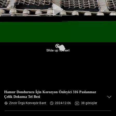
KONTROL
BIZIMLE
ILETIŞIME
GEÇIN
HABERLER
BIR
TEKLIF
ISTEĞI
Hamur Dondurucu İçin Korozyon Önleyici 316 Paslanmaz
Çelik Dokuma Tel Bezi
SITE
Zincir Örgü Konveyör Bant
2024-12-06
38 görüşler
HARITASI