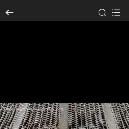
Hebei
Reking
Wire
Mesh
Co.,Ltd.
All
Rights
Reserved.
EV
ÜRÜN:%
S
HAKKIMIZDA
FABRIKA
TURU
KALITE