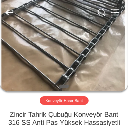
Hebei
Reking
Wire
Mesh
Co.,Ltd.
All
Rights
Reserved.
EV
ÜRÜN:%
S
HAKKIMIZDA
FABRIKA
TURU
Konveyör Hasır Bant
Zincir Tahrik Çubuğu Konveyör Bant
KALITE
316 SS Anti Pas Yüksek Hassasiyetli