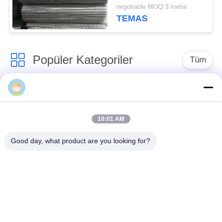
Kablo Kemer Kemeri
negotiable MOQ:3 metre
TEMAS
Popüler Kategoriler
Tüm
Konveyör Hasır Bant
Spiral Hasır Kemer
10:01 AM
Zincir Örgü Konveyör
Düz Hasır Kemer
Bant
Good day, what product are you looking for?
Bileşik Dengeli
Düz Esnek Konveyör
Kemer
PTFE Konveyör
Plakalı Konveyör
Bantları