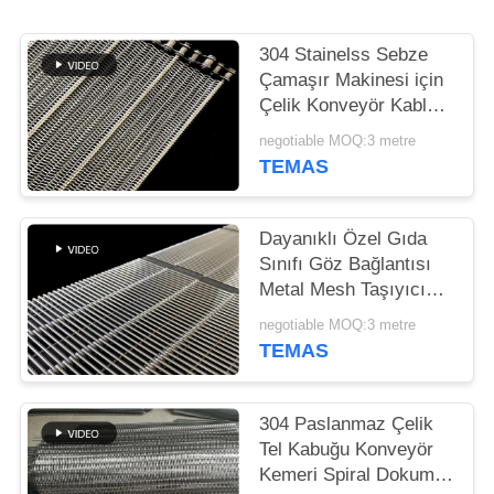
PRIVACY
304 Stainelss Sebze
POLICY
Çamaşır Makinesi için
Çelik Konveyör Kablum
Beltesi
negotiable MOQ:3 metre
TEMAS
Dayanıklı Özel Gıda
Sınıfı Göz Bağlantısı
Metal Mesh Taşıyıcı
Kemeri
negotiable MOQ:3 metre
TEMAS
304 Paslanmaz Çelik
Tel Kabuğu Konveyör
Kemeri Spiral Dokuma