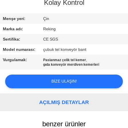
KONTROL
Kolay Kontrol
BIZIMLE
Menşe yeri:
Çin
ILETIŞIME
Marka adı:
Reking
GEÇIN
Sertifika:
CE SGS
Model numarası:
çubuk tel konveyör bant
HABERLER
Vurgulamak:
,
Paslanmaz çelik tel kemer
gıda konveyör merdiven kemerleri
BIR
BIZE ULAŞIN!
TEKLIF
ISTEĞI
AÇILMIŞ DETAYLAR
SITE
HARITASI
benzer ürünler